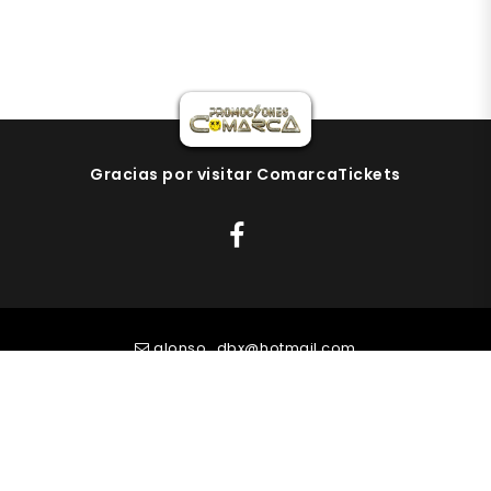
Gracias por visitar ComarcaTickets
alonso_dbx@hotmail.com
(575) 202 89 69
ComarcaTickets Copyright
Todos los
derechos reservados
Powered by